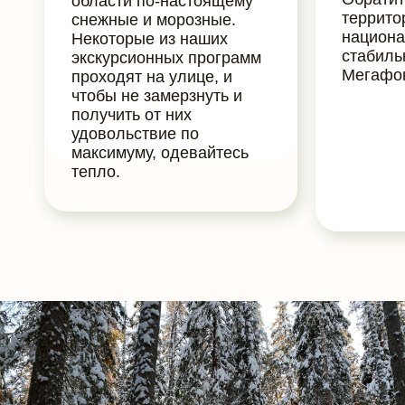
области по-настоящему
террито
снежные и морозные.
национа
Некоторые из наших
стабиль
экскурсионных программ
Мегафон
проходят на улице, и
чтобы не замерзнуть и
получить от них
удовольствие по
максимуму, одевайтесь
тепло.