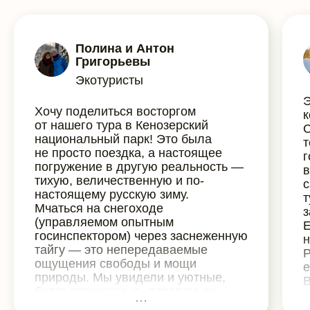
Полина и Антон
Григорьевы
Экотуристы
Э
Хочу поделиться восторгом
к
от нашего тура в Кенозерский
С
национальный парк! Это была
т
не просто поездка, а настоящее
г
погружение в другую реальность —
в
тихую, величественную и по-
с
настоящему русскую зиму.
т
Мчаться на снегоходе
з
(управляемом опытным
Е
госинспектором) через заснеженную
н
тайгу — это непередаваемые
Р
ощущения свободы и мощи
е
природы. Мы увидели и уютные,
В
будто игрушечные, деревеньки,
п
и добрались до того самого
м