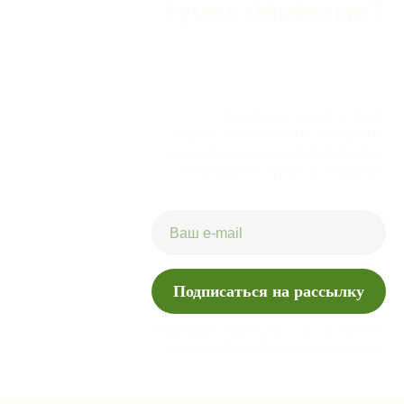
турах первыми?
Оставьте свой e-mail,
чтобы ежемесячно получать
письма о новых программах,
«горящих» турах и скидках.
Подписаться на рассылку
Нажимая кнопку, вы соглашаетесь
с
политикой конфиденциальности
.