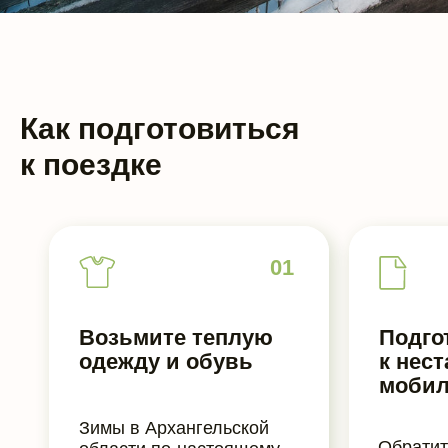
Как подготовиться
к поездке
01
Возьмите теплую
Подго
одежду и обувь
к нес
мобил
Зимы в Архангельской
Обратит