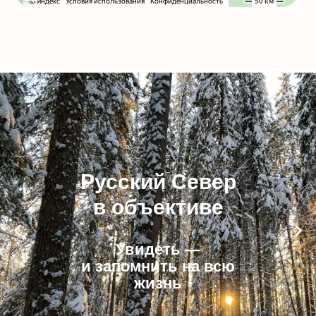
Русский Север
в объективе
Увидеть —
и запомнить на всю
жизнь