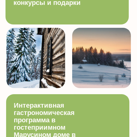
конкурсы и подарки
Интерактивная
гастрономическая
программа в
гостеприимном
Марусином доме в