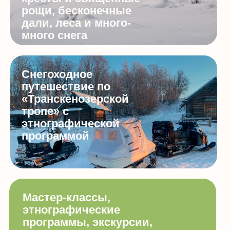
рощи, бесконечные
дали, леса и много-
много снега
Снегоходное
путешествие по
«Транскенозерской
тропе» с
этнографической
программой
Мастер-классы,
этнографические
программы, экскурсии,