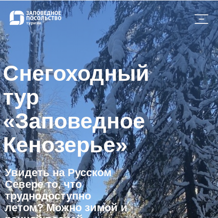
Снегоходный
тур
«Заповедное
Кенозерье»
Увидеть на Русском
Севере то, что
труднодоступно
летом? Можно зимой и