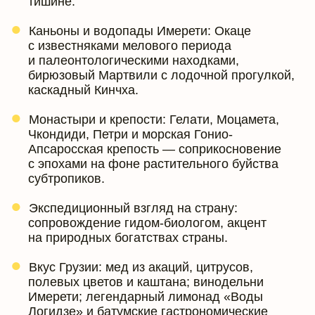
тишине.
Каньоны и водопады Имерети: Окаце
с известняками мелового периода
и палеонтологическими находками,
бирюзовый Мартвили с лодочной прогулкой,
каскадный Кинчха.
Монастыри и крепости: Гелати, Моцамета,
Чкондиди, Петри и морская Гонио-
Апсаросская крепость — соприкосновение
с эпохами на фоне растительного буйства
субтропиков.
Экспедиционный взгляд на страну:
сопровождение гидом-биологом, акцент
на природных богатствах страны.
Вкус Грузии: мед из акаций, цитрусов,
полевых цветов и каштана; винодельни
Имерети; легендарный лимонад «Воды
Логидзе» и батумские гастрономические