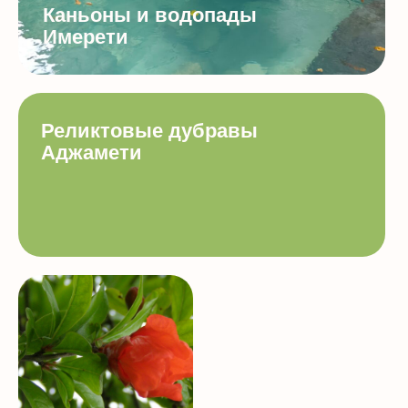
Каньоны и водопады
Имерети
Реликтовые дубравы
Аджамети