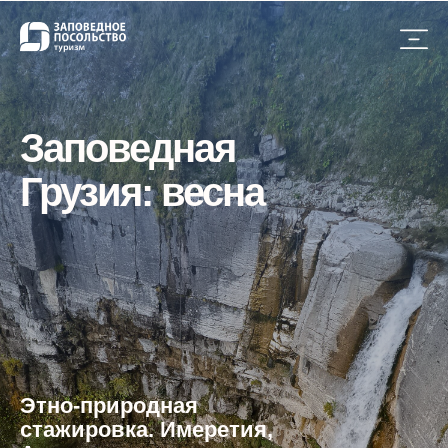
Заповедная
Грузия: весна
Этно-природная
стажировка. Имеретия,