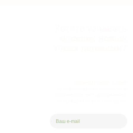
Хотите узнавать
о наших новых
турах первыми?
Оставьте свой e-mail,
чтобы ежемесячно получать
письма о новых программах,
«горящих» турах и скидках.